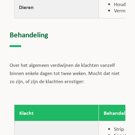
Houd hond
Dieren
Vermijd h
Behandeling
Over het algemeen verdwijnen de klachten vanzelf
binnen enkele dagen tot twee weken. Mocht dat niet
zo zijn, of zijn de klachten ernstiger:
Klacht
Behandeling
Strip de 