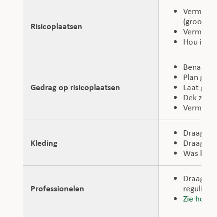
Vermijd b
(groot aa
Risicoplaatsen
Vermijd z
Hou indie
Benader 
Plan geen
Gedrag op risicoplaatsen
Laat geen
Dek zandb
Vermijd 
Draag bed
Kleding
Draag een
Was besme
Draag ade
Professionelen
regulier 
Zie hoofd