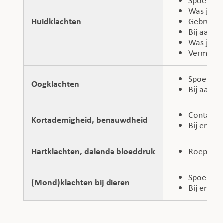
Spoel met
Was je ha
Huidklachten
Gebruik v
Bij aanho
Was je kl
Vermijd k
Spoel me
Oogklachten
Bij aanho
Contactee
Kortademigheid, benauwdheid
Bij ernst
Hartklachten, dalende bloeddruk
Roep hulp
Spoel de
(Mond)klachten bij dieren
Bij ernst