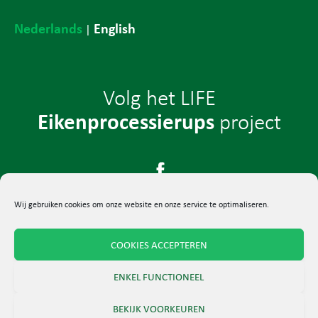
Nederlands
English
|
Volg het LIFE
Eikenprocessierups
project
Wij gebruiken cookies om onze website en onze service te optimaliseren.
COOKIES ACCEPTEREN
© 2024 LIFE-project Eikenprocessierups
ENKEL FUNCTIONEEL
Algemene voorwaarden
–
Privacybeleid
BEKIJK VOORKEUREN