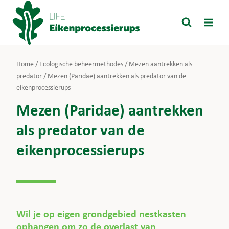
Doorgaan
naar
inhoud
Home
/
Ecologische beheermethodes
/
Mezen aantrekken als
predator
/
Mezen (Paridae) aantrekken als predator van de
eikenprocessierups
Mezen (Paridae) aantrekken
als predator van de
eikenprocessierups
Wil je op eigen grondgebied nestkasten
ophangen om zo de overlast van