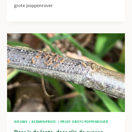
grote poppenrover
NIEUWS
|
BERMENPROEF
|
PROEF GROTE POPPENROVER
Daar is de lente, daar zijn de rupsen…