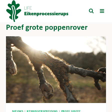
Doorgaan
naar
inhoud
Proef grote poppenrover
NIEUWS
|
KENNISVERSPREIDING
|
PROEF GROTE