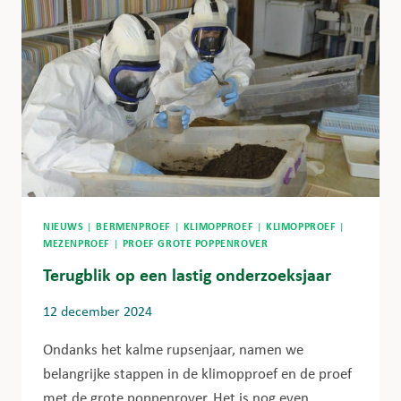
NIEUWS
|
BERMENPROEF
|
KLIMOPPROEF
|
KLIMOPPROEF
|
MEZENPROEF
|
PROEF GROTE POPPENROVER
Terugblik op een lastig onderzoeksjaar
12 december 2024
Ondanks het kalme rupsenjaar, namen we
belangrijke stappen in de klimopproef en de proef
met de grote poppenrover. Het is nog even